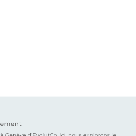
ève
ssement
à Genève d’EvolutCo. Ici, nous explorons le