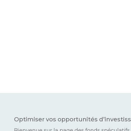
edge fund gen
Optimiser vos opportunités d’investi
Bienvenue sur la page des fonds spéculatifs 