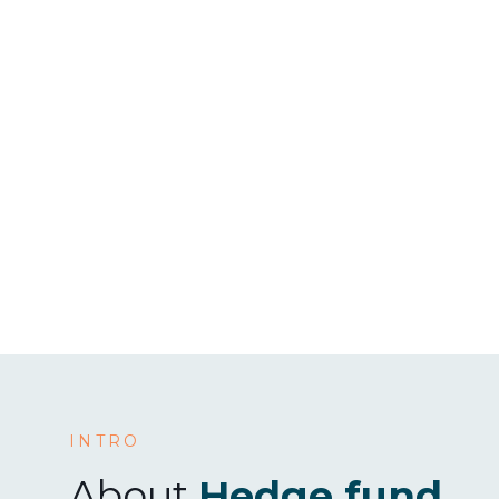
h
INTRO
About
Hedge fund