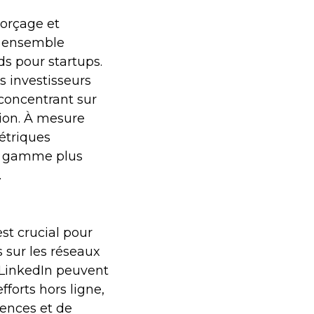
morçage et
e ensemble
ds pour startups.
 investisseurs
 concentrant sur
ision. À mesure
étriques
une gamme plus
.
st crucial pour
s sur les réseaux
 LinkedIn peuvent
fforts hors ligne,
rences et de