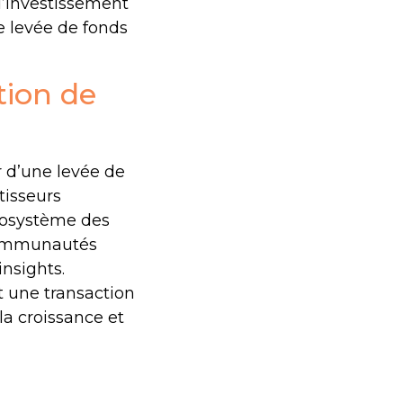
 d’investissement
e levée de fonds
tion de
r d’une levée de
tisseurs
écosystème des
 communautés
insights.
t une transaction
la croissance et