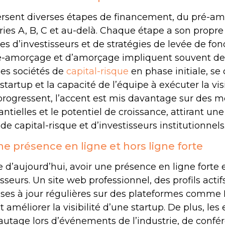
versent diverses étapes de financement, du pré-a
ies A, B, C et au-delà. Chaque étape a son propr
pes d’investisseurs et de stratégies de levée de fon
é-amorçage et d’amorçage impliquent souvent des
des sociétés de
capital-risque
en phase initiale, se
 startup et la capacité de l’équipe à exécuter la v
progressent, l’accent est mis davantage sur des m
antielles et le potentiel de croissance, attirant 
de capital-risque et d’investisseurs institutionnels
ne présence en ligne et hors ligne forte
 d’aujourd’hui, avoir une présence en ligne forte e
isseurs. Un site web professionnel, des profils actif
ises à jour régulières sur des plateformes comme
méliorer la visibilité d’une startup. De plus, les e
autage lors d’événements de l’industrie, de confé