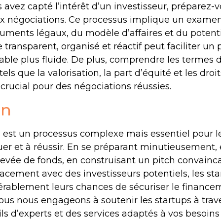
 avez capté l’intérêt d’un investisseur, préparez-v
ux négociations. Ce processus implique un exame
cuments légaux, du modèle d’affaires et du poten
e transparent, organisé et réactif peut faciliter un
able plus fluide. De plus, comprendre les termes 
tels que la valorisation, la part d’équité et les droi
t crucial pour des négociations réussies.
on
 est un processus complexe mais essentiel pour l
uer et à réussir. En se préparant minutieusement
levée de fonds, en construisant un pitch convainc
acement avec des investisseurs potentiels, les st
érablement leurs chances de sécuriser le finance
ous nous engageons à soutenir les startups à trav
ils d’experts et des services adaptés à vos besoins