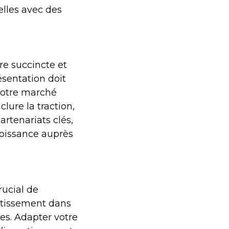
elles avec des
e succincte et
résentation doit
 votre marché
lure la traction,
artenariats clés,
roissance auprès
rucial de
estissement dans
es. Adapter votre