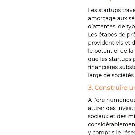
Les startups tra
amorçage aux sér
d’attentes, de ty
Les étapes de pr
providentiels et 
le potentiel de la
que les startups 
financières subst
large de sociétés 
3. Construire u
À l’ère numérique
attirer des invest
sociaux et des m
considérablement a
y compris le rése