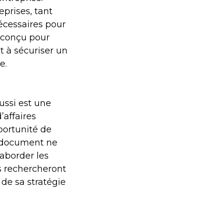
prises, tant
écessaires pour
 conçu pour
nt à sécuriser un
e.
ussi est une
’affaires
portunité de
e document ne
 aborder les
rs rechercheront
de sa stratégie