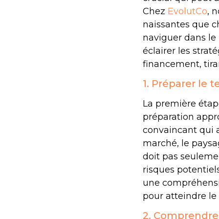
Chez
EvolutCo
, 
naissantes que ch
naviguer dans le
éclairer les strat
financement, tira
1. Préparer le t
La première étape
préparation appro
convaincant qui a
marché, le paysag
doit pas seulemen
risques potentiel
une compréhension
pour atteindre le
2. Comprendre 