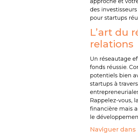
approche et votre
des investisseur
pour startups réus
L’art du 
relations
Un réseautage eff
fonds réussie. C
potentiels bien a
startups à trave
entrepreneuriales
Rappelez-vous, l
financière mais a
le développement
Naviguer dans l