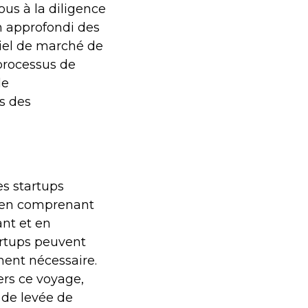
ous à la diligence
n approfondi des
tiel de marché de
 processus de
de
ts des
es startups
, en comprenant
ant et en
artups peuvent
ment nécessaire.
ers ce voyage,
 de levée de